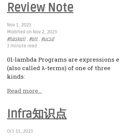
Review Note
Nov 1, 2023
Modified on
Nov 2, 2023
#haskell
,
#plt
,
#ucsd
3 minute read
01-lambda Programs are expressions e
(also called λ-terms) of one of three
kinds:
Read more…
Infra知识点
Oct 11, 2023